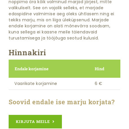
noppima ära kõik valminud marjad järjest, mitte
valikuliselt. See on vajalik selleks, et marjade
edaspidine valmimise aeg oleks ühtlasem ning ei
tekiks marju, mis on liiga üleküpsenud. Marjade
endale korjamine on alati mõnevõrra soodsam,
kuna sellega ei kaasne meile täiendavaid
turustamisega ja tööjõuga seotud kulusid.
Hinnakiri
Endale korjamine
Hind
Vaarikate korjamine
6 €
Soovid endale ise marju korjata?
KIRJUTA MEILE