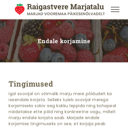
Skip
to
content
Endale korjamine
Tingimused
Igal soovijal on võimalik marju meie põldudelt ka
iseendale korjata. Selleks tuleb soovijal meiega
korjamiseks sobiv aeg kokku leppida ning kohapeal
näidatakse ette põld ning konkreetne vagu, millelt
marju endale korjata saab. Marjade endale
korjamise tingimuseks on see, et korjaja peab