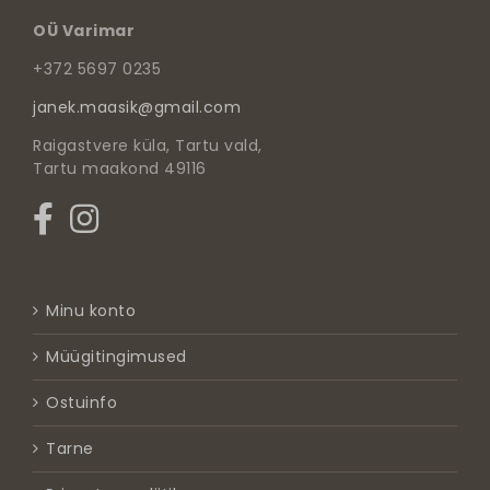
OÜ Varimar
+372 5697 0235
janek.maasik@gmail.com
Raigastvere küla, Tartu vald,
Tartu maakond 49116
Minu konto
Müügitingimused
Ostuinfo
Tarne